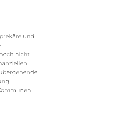
 prekäre und
e
 noch nicht
nanziellen
orübergehende
kung
ie Kommunen