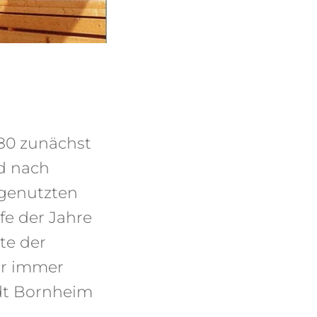
80 zunächst
d nach
 genutzten
fe der Jahre
te der
er immer
dt Bornheim