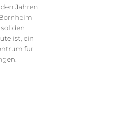
nden Jahren
 Bornheim-
 soliden
e ist, ein
entrum für
ngen.