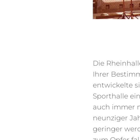
Die Rheinhal
Ihrer Bestim
entwickelte s
Sporthalle ei
auch immer me
neunziger Ja
geringer wer
zum Opfer fall