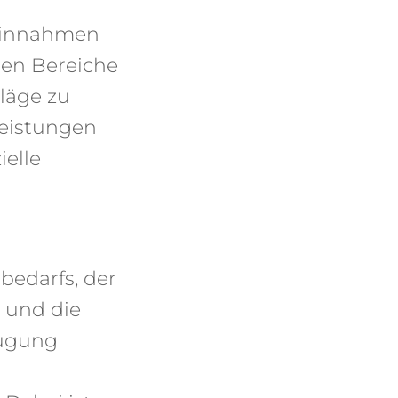
 Einnahmen
len Bereiche
läge zu
Leistungen
elle
edarfs, der
 und die
fügung