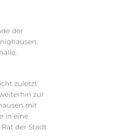
nde der
önighausen,
alle.
cht zuletzt
weiterhin zur
ghausen mit
 in eine
 Rat der Stadt