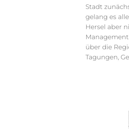
Stadt zunäch
gelang es all
Hersel aber n
Managements 
über die Reg
Tagungen, Ges