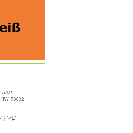
r Saal
 NRW, 53332
STYP
endar
Office 365