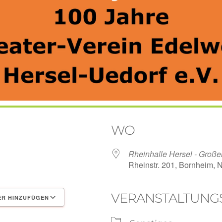
WO
Rheinhalle Hersel - Große
Rheinstr. 201, Bornheim,
VERANSTALTUNG
R HINZUFÜGEN
en
Google Kalender
iCal