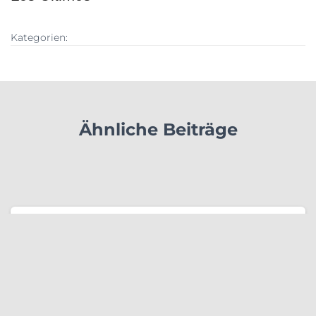
Kategorien:
Ähnliche Beiträge
ALLGEMEIN
Ticketservice
Unser Ticketschalter in der Rheinhalle Hersel
(Sportlereingang) ist immer Dienstags von 17 - 20
Uhr geöffnet. Über unseren Ticketservice der